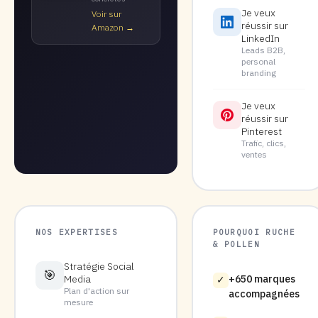
Je veux
Voir sur
réussir sur
Amazon →
LinkedIn
Leads B2B,
personal
branding
Je veux
réussir sur
Pinterest
Trafic, clics,
ventes
NOS EXPERTISES
POURQUOI RUCHE
& POLLEN
Stratégie Social
🎯
Media
+650 marques
✓
Plan d'action sur
accompagnées
mesure