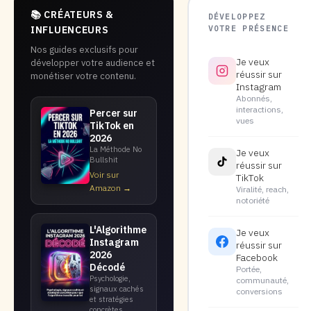
📚 CRÉATEURS &
DÉVELOPPEZ
VOTRE PRÉSENCE
INFLUENCEURS
Nos guides exclusifs pour
Je veux
développer votre audience et
réussir sur
monétiser votre contenu.
Instagram
Abonnés,
interactions,
Percer sur
vues
TikTok en
2026
La Méthode No
Je veux
Bullshit
réussir sur
Voir sur
TikTok
Amazon →
Viralité, reach,
notoriété
L'Algorithme
Je veux
Instagram
réussir sur
2026
Facebook
Décodé
Portée,
Psychologie,
communauté,
signaux cachés
conversions
et stratégies
concrètes