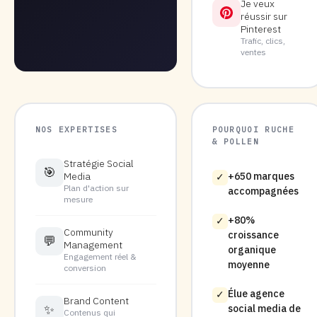
Je veux
réussir sur
Pinterest
Trafic, clics,
ventes
NOS EXPERTISES
POURQUOI RUCHE
& POLLEN
Stratégie Social
🎯
Media
+650 marques
✓
Plan d'action sur
accompagnées
mesure
+80%
✓
Community
croissance
💬
Management
organique
Engagement réel &
moyenne
conversion
Élue agence
✓
Brand Content
✨
social media de
Contenus qui