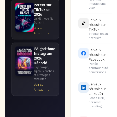
interactions,
Percer sur
vues
TikTok en
2026
La Méthode No
Je veux
Bullshit
réussir sur
Voir sur
TikTok
Amazon →
Viralité, reach,
notoriété
L'Algorithme
Je veux
Instagram
réussir sur
2026
Facebook
Décodé
Portée,
Psychologie,
communauté,
signaux cachés
conversions
et stratégies
concrètes
Je veux
Voir sur
réussir sur
Amazon →
LinkedIn
Leads B2B,
personal
branding