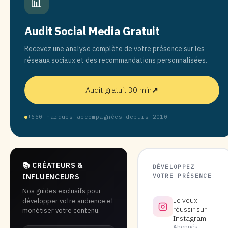
📊
Audit Social Media Gratuit
Recevez une analyse complète de votre présence sur les
réseaux sociaux et des recommandations personnalisées.
Audit gratuit 30 min
↗
+650 marques accompagnées depuis 2010
📚 CRÉATEURS &
DÉVELOPPEZ
VOTRE PRÉSENCE
INFLUENCEURS
Nos guides exclusifs pour
Je veux
développer votre audience et
réussir sur
monétiser votre contenu.
Instagram
Abonnés,