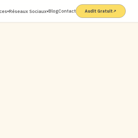
Blog
Contact
ices
Réseaux Sociaux
Audit Gratuit
↗
▾
▾