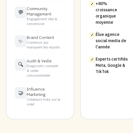
+80%
✓
Community
croissance
💬
Management
organique
Engagement réel &
moyenne
conversion
Élue agence
✓
Brand Content
✨
social media de
Contenus qui
l'année
marquent les esprits
Experts certifiés
✓
Audit & Veille
🔍
Meta, Google &
Diagnostic complet
& veille
TikTok
concurrentielle
Influence
🤝
Marketing
Créateurs triés sur le
volet