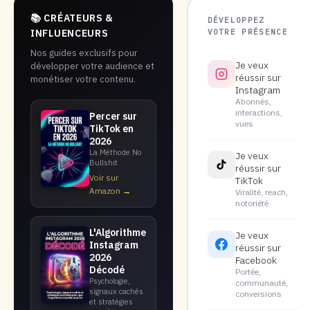
📚 CRÉATEURS &
DÉVELOPPEZ
VOTRE PRÉSENCE
INFLUENCEURS
Nos guides exclusifs pour
Je veux
développer votre audience et
réussir sur
monétiser votre contenu.
Instagram
Abonnés,
interactions,
Percer sur
vues
TikTok en
2026
La Méthode No
Je veux
Bullshit
réussir sur
Voir sur
TikTok
Amazon →
Viralité, reach,
notoriété
L'Algorithme
Je veux
Instagram
réussir sur
2026
Facebook
Décodé
Portée,
Psychologie,
communauté,
signaux cachés
conversions
et stratégies