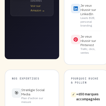
concrètes
Je veux
Voir sur
réussir sur
Amazon →
LinkedIn
Leads B2B,
personal
branding
Je veux
réussir sur
Pinterest
Trafic, clics,
ventes
NOS EXPERTISES
POURQUOI RUCHE
& POLLEN
Stratégie Social
🎯
Media
+650 marques
✓
Plan d'action sur
accompagnées
mesure