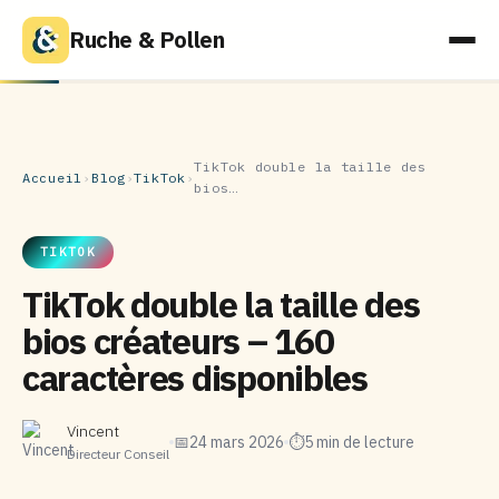
Ruche & Pollen
TikTok double la taille des
Accueil
›
Blog
›
TikTok
›
bios…
TIKTOK
TikTok double la taille des
bios créateurs – 160
caractères disponibles
Vincent
📅
24 mars 2026
⏱
5 min de lecture
Directeur Conseil