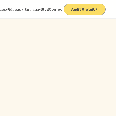
Blog
Contact
ices
Réseaux Sociaux
Audit Gratuit
↗
▾
▾