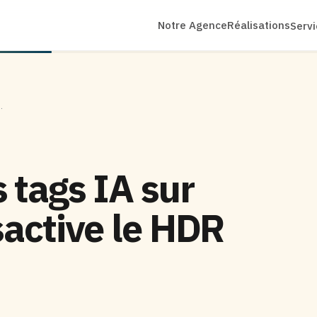
Notre Agence
Réalisations
Serv
…
 tags IA sur
sactive le HDR