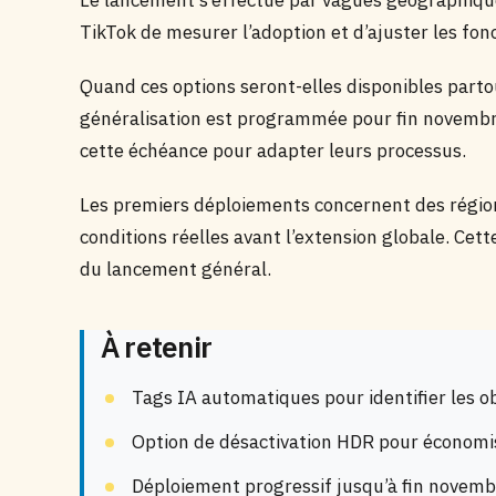
Le lancement s’effectue par vagues géographique
TikTok de mesurer l’adoption et d’ajuster les fonc
Quand ces options seront-elles disponibles parto
généralisation est programmée pour fin novembr
cette échéance pour adapter leurs processus.
Les premiers déploiements concernent des région
conditions réelles avant l’extension globale. Ce
du lancement général.
À retenir
Tags IA automatiques pour identifier les obj
Option de désactivation HDR pour économise
Déploiement progressif jusqu’à fin novemb