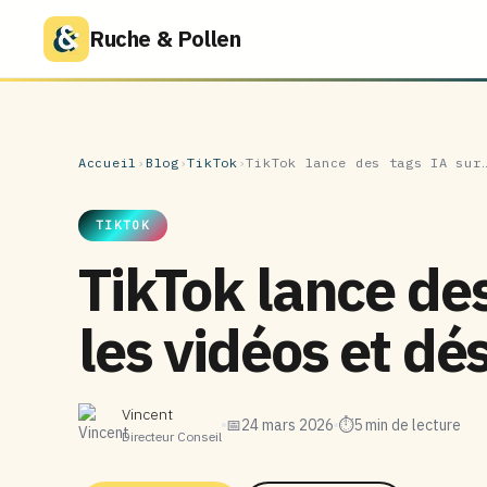
Ruche & Pollen
Accueil
›
Blog
›
TikTok
›
TikTok lance des tags IA sur
TIKTOK
TikTok lance des
les vidéos et dé
Vincent
📅
24 mars 2026
⏱
5 min de lecture
Directeur Conseil