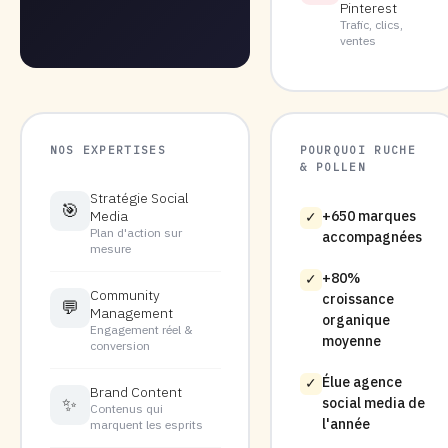
Pinterest
Trafic, clics,
ventes
NOS EXPERTISES
POURQUOI RUCHE
& POLLEN
Stratégie Social
🎯
Media
+650 marques
✓
Plan d'action sur
accompagnées
mesure
+80%
✓
Community
croissance
💬
Management
organique
Engagement réel &
moyenne
conversion
Élue agence
✓
Brand Content
✨
social media de
Contenus qui
l'année
marquent les esprits