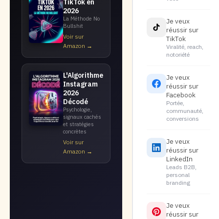
TikTok en
2026
La Méthode No
Je veux
Bullshit
réussir sur
Voir sur
TikTok
Amazon →
Viralité, reach,
notoriété
L'Algorithme
Je veux
Instagram
réussir sur
2026
Facebook
Décodé
Portée,
Psychologie,
communauté,
signaux cachés
conversions
et stratégies
concrètes
Je veux
Voir sur
réussir sur
Amazon →
LinkedIn
Leads B2B,
personal
branding
Je veux
réussir sur