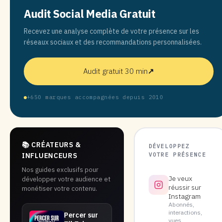
Audit Social Media Gratuit
Recevez une analyse complète de votre présence sur les
réseaux sociaux et des recommandations personnalisées.
Audit gratuit 30 min
↗
+650 marques accompagnées depuis 2010
📚 CRÉATEURS &
DÉVELOPPEZ
VOTRE PRÉSENCE
INFLUENCEURS
Nos guides exclusifs pour
Je veux
développer votre audience et
réussir sur
monétiser votre contenu.
Instagram
Abonnés,
interactions,
Percer sur
vues