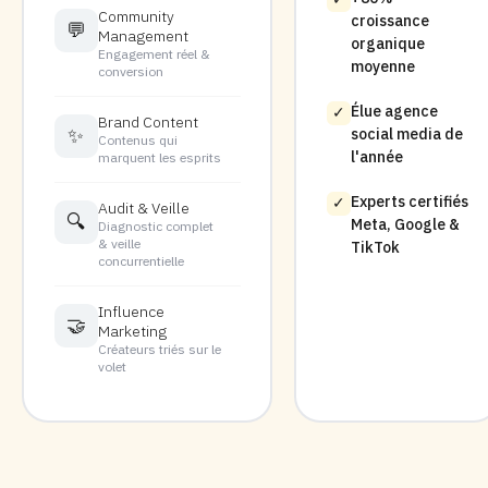
Community
croissance
💬
Management
organique
Engagement réel &
moyenne
conversion
Élue agence
✓
Brand Content
✨
social media de
Contenus qui
l'année
marquent les esprits
Experts certifiés
✓
Audit & Veille
🔍
Meta, Google &
Diagnostic complet
& veille
TikTok
concurrentielle
Influence
🤝
Marketing
Créateurs triés sur le
volet