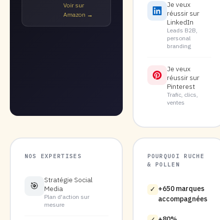
Je veux
Voir sur
réussir sur
Amazon →
LinkedIn
Leads B2B,
personal
branding
Je veux
réussir sur
Pinterest
Trafic, clics,
ventes
NOS EXPERTISES
POURQUOI RUCHE
& POLLEN
Stratégie Social
🎯
Media
+650 marques
✓
Plan d'action sur
accompagnées
mesure
+80%
✓