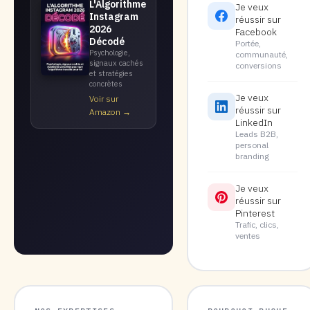
L'Algorithme
Je veux
Instagram
réussir sur
2026
Facebook
Décodé
Portée,
Psychologie,
communauté,
signaux cachés
conversions
et stratégies
concrètes
Je veux
Voir sur
réussir sur
Amazon →
LinkedIn
Leads B2B,
personal
branding
Je veux
réussir sur
Pinterest
Trafic, clics,
ventes