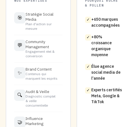
NOS EXPERTISES
POURQUOI RUCHE
& POLLEN
Stratégie Social
🎯
Media
+650 marques
✓
Plan d'action sur
accompagnées
mesure
+80%
✓
Community
croissance
💬
Management
organique
Engagement réel &
moyenne
conversion
Élue agence
✓
Brand Content
✨
social media de
Contenus qui
l'année
marquent les esprits
Experts certifiés
✓
Audit & Veille
🔍
Meta, Google &
Diagnostic complet
& veille
TikTok
concurrentielle
Influence
🤝
Marketing