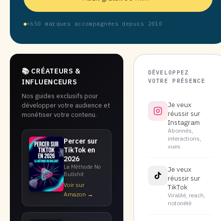
+650 marques accompagnées depuis 2010
📚 CRÉATEURS &
DÉVELOPPEZ
VOTRE PRÉSENCE
INFLUENCEURS
Nos guides exclusifs pour
Je veux
développer votre audience et
réussir sur
monétiser votre contenu.
Instagram
Abonnés,
interactions,
Percer sur
vues
TikTok en
2026
La Méthode No
Je veux
Bullshit
réussir sur
Voir sur
TikTok
Amazon →
Viralité, reach,
notoriété