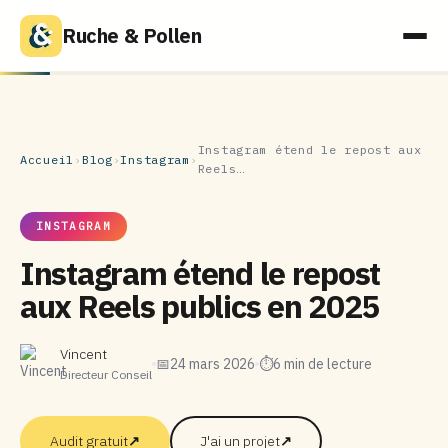
Ruche & Pollen
Instagram étend le repost aux
Accueil
›
Blog
›
Instagram
›
Reels…
INSTAGRAM
Instagram étend le repost
aux Reels publics en 2025
Vincent
📅
24 mars 2026
⏱
6 min de lecture
Directeur Conseil
Audit gratuit
↗
J'ai un projet
↗