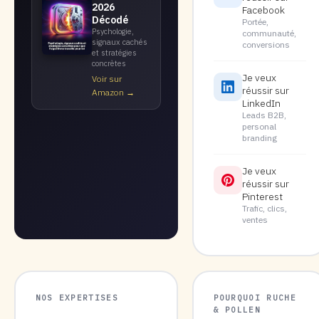
2026
Facebook
Décodé
Portée,
Psychologie,
communauté,
signaux cachés
conversions
et stratégies
concrètes
Je veux
Voir sur
réussir sur
Amazon →
LinkedIn
Leads B2B,
personal
branding
Je veux
réussir sur
Pinterest
Trafic, clics,
ventes
NOS EXPERTISES
POURQUOI RUCHE
& POLLEN