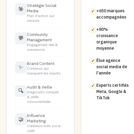
Stratégie Social
🎯
Media
+650 marques
✓
Plan d'action sur
accompagnées
mesure
+80%
✓
Community
croissance
💬
Management
organique
Engagement réel &
moyenne
conversion
Élue agence
✓
Brand Content
✨
social media de
Contenus qui
l'année
marquent les esprits
Experts certifiés
✓
Audit & Veille
🔍
Meta, Google &
Diagnostic complet
& veille
TikTok
concurrentielle
Influence
🤝
Marketing
Créateurs triés sur le
volet