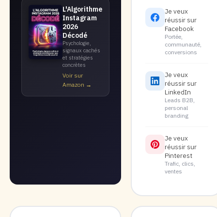
L'Algorithme
Je veux
Instagram
réussir sur
2026
Facebook
Décodé
Portée,
Psychologie,
communauté,
signaux cachés
conversions
et stratégies
concrètes
Je veux
Voir sur
réussir sur
Amazon →
LinkedIn
Leads B2B,
personal
branding
Je veux
réussir sur
Pinterest
Trafic, clics,
ventes