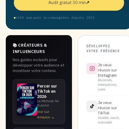
Audit gratuit 30 min
↗
+650 marques accompagnées depuis 2010
📚 CRÉATEURS &
DÉVELOPPEZ
VOTRE PRÉSENCE
INFLUENCEURS
Nos guides exclusifs pour
Je veux
développer votre audience et
réussir sur
monétiser votre contenu.
Instagram
Abonnés,
interactions,
Percer sur
vues
TikTok en
2026
La Méthode No
Je veux
Bullshit
réussir sur
Voir sur
TikTok
Amazon →
Viralité, reach,
notoriété