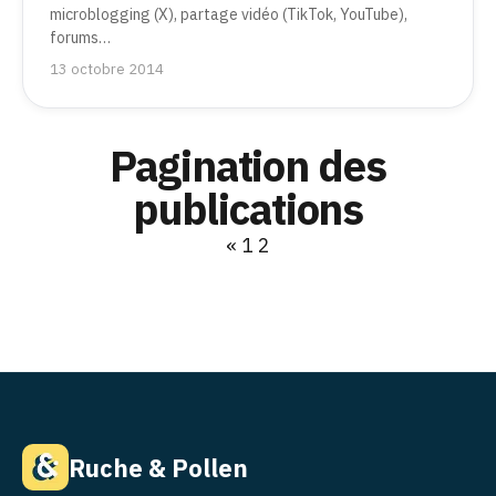
microblogging (X), partage vidéo (TikTok, YouTube),
forums…
13 octobre 2014
Pagination des
publications
«
1
2
Ruche & Pollen